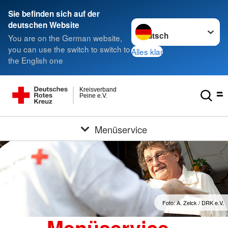
Sie befinden sich auf der
Sprache wechseln zu
deutschen Website
You are on the German website,
you can use the switch to switch to
Alles klar
the English one
Kreisverband
Peine e.V.
Menüservice
Foto: A. Zelck / DRK e.V.
Menüservice -