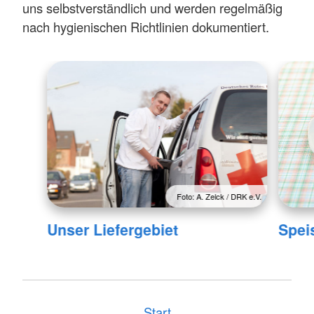
uns selbstverständlich und werden regelmäßig
nach hygienischen Richtlinien dokumentiert.
Foto: A. Zelck / DRK e.V.
Unser Liefergebiet
Spei
Start