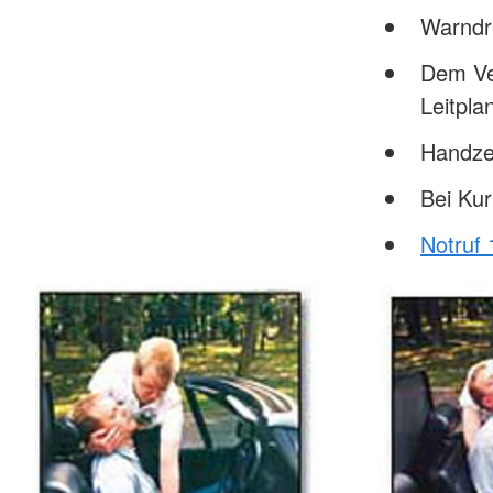
Warndr
Dem Ve
Leitpl
Handze
Bei Ku
Notruf 