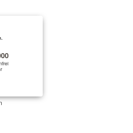
.
00
nfrei
r
n