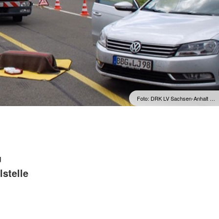
Foto: DRK LV Sachsen-Anhalt …
u
lstelle