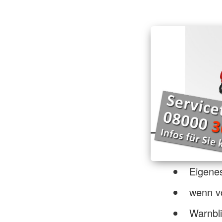
Eigenes
wenn v
Warnbli