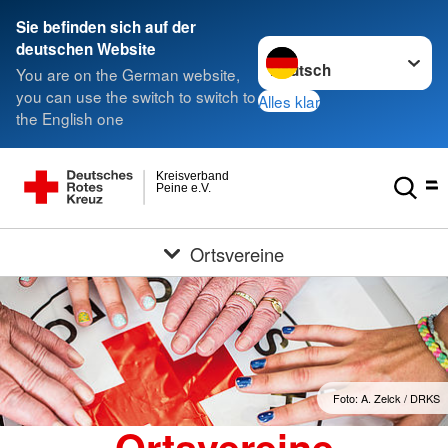
Sie befinden sich auf der
Sprache wechseln zu
deutschen Website
You are on the German website,
you can use the switch to switch to
Alles klar
the English one
Kreisverband
Peine e.V.
Ortsvereine
Foto: A. Zelck / DRKS
Ortsvereine